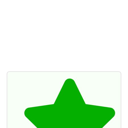
Schoorsteenveger advies
Bent u opzoek naar een
schoorsteenveger om een of meerdere
kanalen te laten vegen?