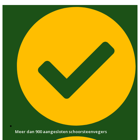
Ga
naar
de
inhoud
Meer dan 900 aangesloten schoorsteenvegers