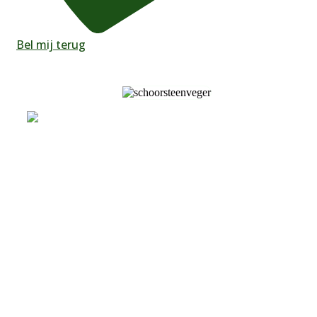
Bel mij terug
Wij sturen uw aanvraag door naar maximaal 4 bedrijven die
werkzaam zijn in uw omgeving.