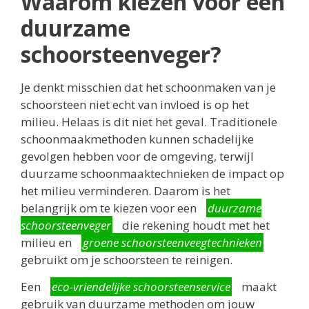
Waarom kiezen voor een
duurzame
schoorsteenveger?
Je denkt misschien dat het schoonmaken van je
schoorsteen niet echt van invloed is op het
milieu. Helaas is dit niet het geval. Traditionele
schoonmaakmethoden kunnen schadelijke
gevolgen hebben voor de omgeving, terwijl
duurzame schoonmaaktechnieken de impact op
het milieu verminderen. Daarom is het
belangrijk om te kiezen voor een
duurzame
schoorsteenveger
die rekening houdt met het
milieu en
groene schoorsteenveegtechnieken
gebruikt om je schoorsteen te reinigen.
Een
eco-vriendelijke schoorsteenservice
maakt
gebruik van duurzame methoden om jouw