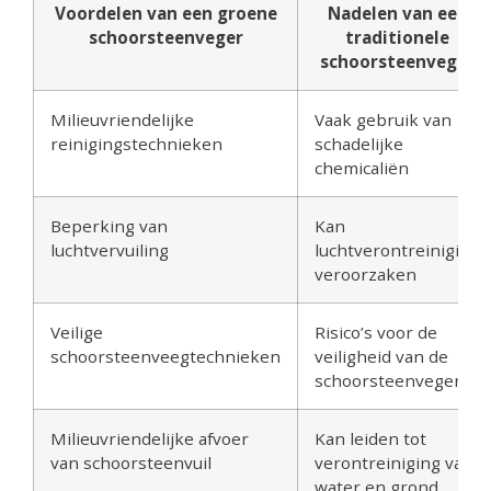
Voordelen van een groene
Nadelen van een
schoorsteenveger
traditionele
schoorsteenveger
Milieuvriendelijke
Vaak gebruik van
reinigingstechnieken
schadelijke
chemicaliën
Beperking van
Kan
luchtvervuiling
luchtverontreiniging
veroorzaken
Veilige
Risico’s voor de
schoorsteenveegtechnieken
veiligheid van de
schoorsteenveger
Milieuvriendelijke afvoer
Kan leiden tot
van schoorsteenvuil
verontreiniging van
water en grond